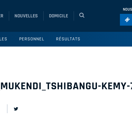
NOUS
ER
NOUVELLES
DOMICILE
Foo
LES
PERSONNEL
RÉSULTATS
Ho
So
Ru
Vol
_MUKENDI_TSHIBANGU-KEMY-