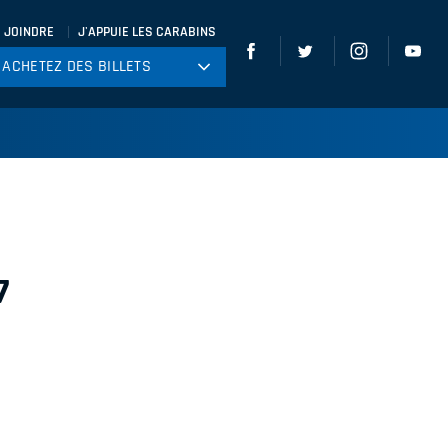
 JOINDRE
J'APPUIE LES CARABINS
ACHETEZ DES BILLETS
ACHETEZ DES BILLETS
tball
ckey
ccer
gby
leyball
7