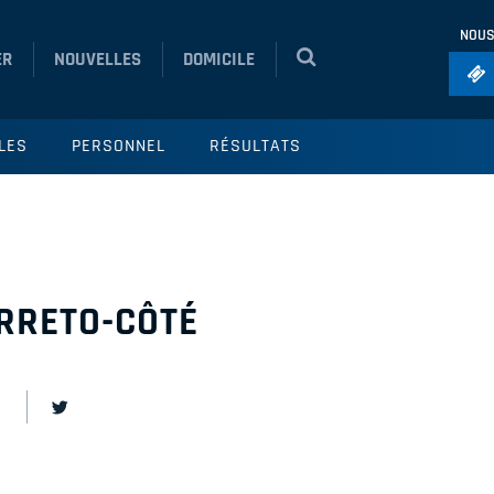
NOUS
ER
NOUVELLES
DOMICILE
Foo
LES
PERSONNEL
RÉSULTATS
Ho
So
Ru
Vol
RETO-CÔTÉ