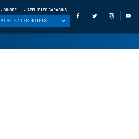
 JOINDRE
J'APPUIE LES CARABINS
ACHETEZ DES BILLETS
ACHETEZ DES BILLETS
tball
ckey
ccer
gby
leyball