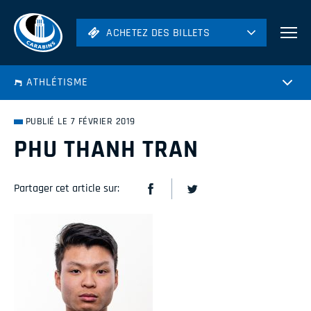
ACHETEZ DES BILLETS
ACHETEZ DES BILLETS
Football
ATHLÉTISME
Hockey
Soccer
PUBLIÉ LE 7 FÉVRIER 2019
Rugby
PHU THANH TRAN
Volleyball
Partager cet article sur: