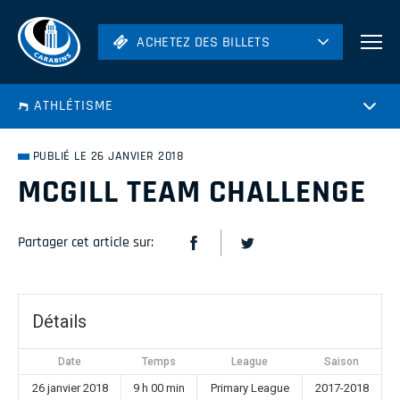
ACHETEZ DES BILLETS
ACHETEZ DES BILLETS
Football
ATHLÉTISME
Hockey
Soccer
PUBLIÉ LE 26 JANVIER 2018
Rugby
MCGILL TEAM CHALLENGE
Volleyball
Partager cet article sur:
Détails
Date
Temps
League
Saison
26 janvier 2018
9 h 00 min
Primary League
2017-2018