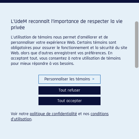
L’UdeM reconnaît l’importance de respecter la vie
privée
L’utilisation de témoins nous permet d’améliorer et de
personnaliser votre expérience Web. Certains témoins sont
obligatoires pour assurer le fonctionnement et la sécurité du site
Web, alors que d’autres enregistrent vos préférences. En
acceptant tout, vous consentez à notre utilisation de témoins
pour mieux répondre à vos besoins.
Personnaliser les témoins
>
Tout refuser
Tout accepter
© 2026 Carabins de l'Université de Montréal. Tous droits
réservés.
Voir notre
politique de confidentialité
et nos
conditions
Paramètres des témoins
d’utilisation
.