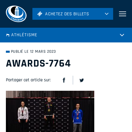
ACHETEZ DES BILLETS
ACHETEZ DES BILLETS
Football
ATHLÉTISME
Hockey
Soccer
PUBLIÉ LE 12 MARS 2023
Rugby
AWARDS-7764
Volleyball
Partager cet article sur: