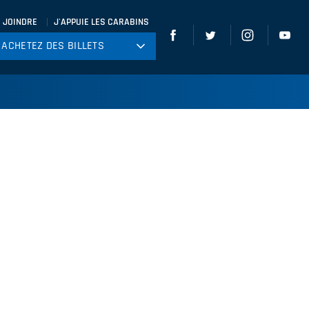
 JOINDRE
J'APPUIE LES CARABINS
ACHETEZ DES BILLETS
ACHETEZ DES BILLETS
tball
ckey
ccer
gby
leyball