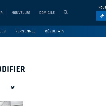
NOUS
ER
NOUVELLES
DOMICILE
Foo
LES
PERSONNEL
RÉSULTATS
Ho
So
Ru
Vol
DIFIER