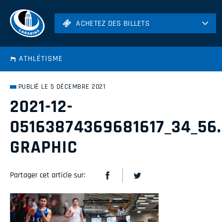
ACHETEZ DES BILLETS
ACHETEZ DES BILLETS
Football
ATHLÉTISME
Hockey
Soccer
PUBLIÉ LE 5 DÉCEMBRE 2021
Rugby
2021-12-
Volleyball
05163874369681617_34_56.
GRAPHIC
Partager cet article sur: