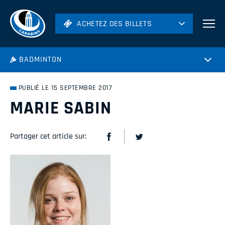
ACHETEZ DES BILLETS
ACHETEZ DES BILLETS
Football
BADMINTON
Hockey
Soccer
PUBLIÉ LE 15 SEPTEMBRE 2017
Rugby
MARIE SABIN
Volleyball
Partager cet article sur: