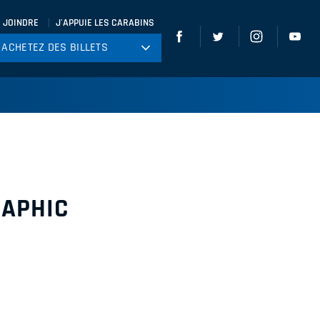
 JOINDRE
J'APPUIE LES CARABINS
ACHETEZ DES BILLETS
ACHETEZ DES BILLETS
tball
ckey
ccer
gby
leyball
RAPHIC