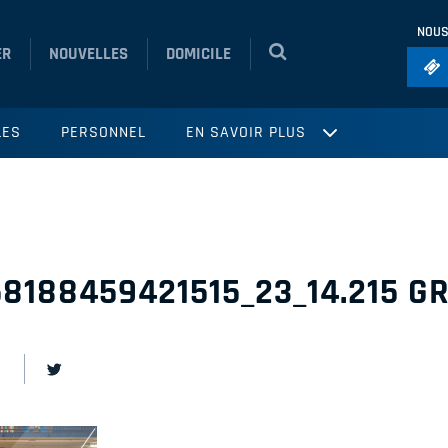
NOUS
ER
NOUVELLES
DOMICILE
Foo
LES
PERSONNEL
EN SAVOIR PLUS
Ho
So
Ru
Vol
58188459421515_23_14.215 G