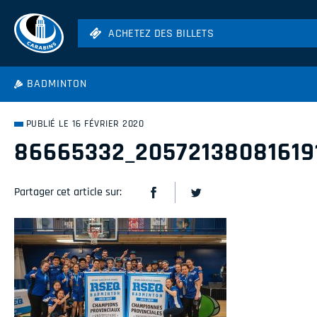
ACHETEZ DES BILLETS
ACHETEZ DES BILLETS
Football
BADMINTON
Hockey
Soccer
PUBLIÉ LE 16 FÉVRIER 2020
Rugby
86665332_20572138081619
Volleyball
Partager cet article sur: