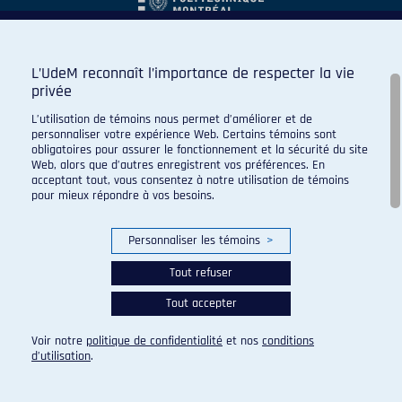
L’UdeM reconnaît l’importance de respecter la vie
privée
L’utilisation de témoins nous permet d’améliorer et de
personnaliser votre expérience Web. Certains témoins sont
obligatoires pour assurer le fonctionnement et la sécurité du site
Web, alors que d’autres enregistrent vos préférences. En
acceptant tout, vous consentez à notre utilisation de témoins
pour mieux répondre à vos besoins.
Personnaliser les témoins
>
Tout refuser
Tout accepter
© 2026 Carabins de l'Université de Montréal. Tous droits
réservés.
Voir notre
politique de confidentialité
et nos
conditions
Paramètres des témoins
d’utilisation
.