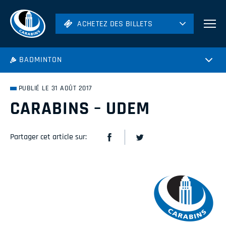
ACHETEZ DES BILLETS
ACHETEZ DES BILLETS
Football
BADMINTON
Hockey
Soccer
PUBLIÉ LE 31 AOÛT 2017
Rugby
CARABINS – UDEM
Volleyball
Partager cet article sur: