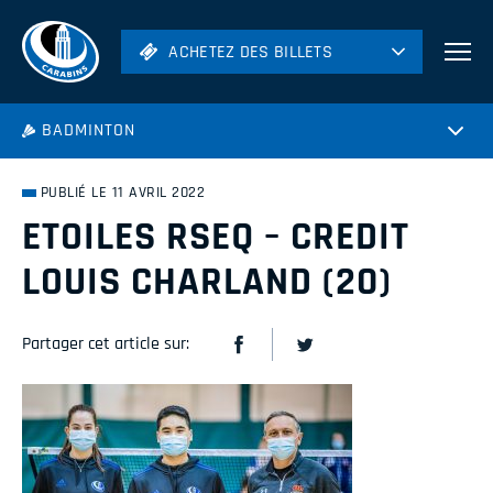
ACHETEZ DES BILLETS
ACHETEZ DES BILLETS
Football
BADMINTON
Hockey
Soccer
PUBLIÉ LE 11 AVRIL 2022
Rugby
ETOILES RSEQ – CREDIT
Volleyball
LOUIS CHARLAND (20)
Partager cet article sur: