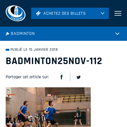
ACHETEZ DES BILLETS
ACHETEZ DES BILLETS
Football
BADMINTON
Hockey
Soccer
PUBLIÉ LE 15 JANVIER 2018
Rugby
BADMINTON25NOV-112
Volleyball
Partager cet article sur: