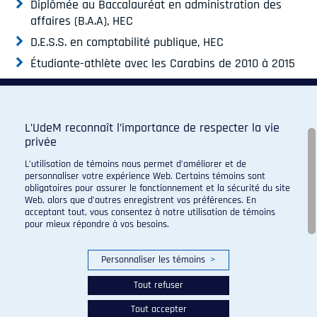
Diplômée au Baccalauréat en administration des
affaires (B.A.A), HEC
D.E.S.S. en comptabilité publique, HEC
Étudiante-athlète avec les Carabins de 2010 à 2015
Deuxième rang de sa catégorie aux championnats
mondiaux 2015 avec les Flyers All-Starz
Trésorière du conseil d'administration de la
L’UdeM reconnaît l’importance de respecter la vie
Fédération de cheerleading du Québec (FCQ)
privée
L’utilisation de témoins nous permet d’améliorer et de
personnaliser votre expérience Web. Certains témoins sont
obligatoires pour assurer le fonctionnement et la sécurité du site
Web, alors que d’autres enregistrent vos préférences. En
acceptant tout, vous consentez à notre utilisation de témoins
pour mieux répondre à vos besoins.
Programme de sport d'excellence du campus regroupant :
Personnaliser les témoins
>
Tout refuser
Tout accepter