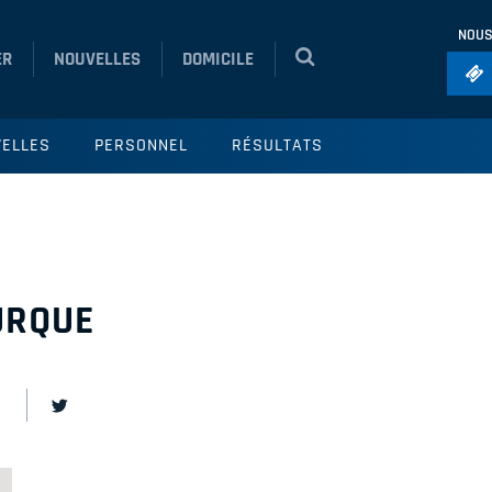
NOUS
ER
NOUVELLES
DOMICILE
Foo
ELLES
PERSONNEL
RÉSULTATS
Ho
So
Ru
Vol
URQUE