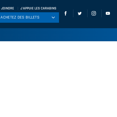
 JOINDRE
J'APPUIE LES CARABINS
ACHETEZ DES BILLETS
ACHETEZ DES BILLETS
tball
ckey
ccer
gby
leyball