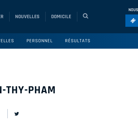
NOUS
ER
NOUVELLES
DOMICILE
Foo
ELLES
PERSONNEL
RÉSULTATS
Ho
So
Ru
Vol
N-THY-PHAM