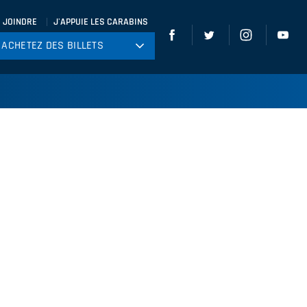
 JOINDRE
J'APPUIE LES CARABINS
ACHETEZ DES BILLETS
ACHETEZ DES BILLETS
tball
ckey
ccer
gby
leyball