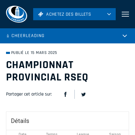
ACHETEZ DES BILLETS
ACHETEZ DES BILLETS
Football
CHEERLEADING
Hockey
Soccer
PUBLIÉ LE 15 MARS 2025
Rugby
CHAMPIONNAT
Volleyball
PROVINCIAL RSEQ
Partager cet article sur:
Détails
Date
Temps
League
Saison