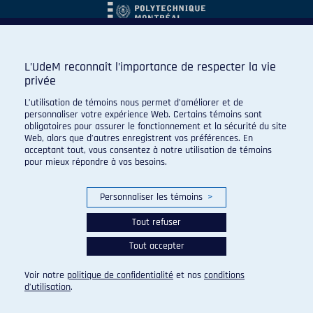
L’UdeM reconnaît l’importance de respecter la vie
privée
L’utilisation de témoins nous permet d’améliorer et de
personnaliser votre expérience Web. Certains témoins sont
obligatoires pour assurer le fonctionnement et la sécurité du site
Web, alors que d’autres enregistrent vos préférences. En
acceptant tout, vous consentez à notre utilisation de témoins
pour mieux répondre à vos besoins.
Personnaliser les témoins
>
Tout refuser
Tout accepter
© 2026 Carabins de l'Université de Montréal. Tous droits
réservés.
Voir notre
politique de confidentialité
et nos
conditions
Paramètres des témoins
d’utilisation
.