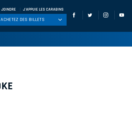
 JOINDRE
J'APPUIE LES CARABINS
ACHETEZ DES BILLETS
ACHETEZ DES BILLETS
tball
ckey
ccer
gby
leyball
OKE