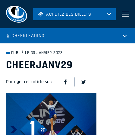
ACHETEZ DES BILLETS
ACHETEZ DES BILLETS
Football
CHEERLEADING
Hockey
Soccer
PUBLIÉ LE 30 JANVIER 2023
Rugby
CHEERJANV29
Volleyball
Partager cet article sur: