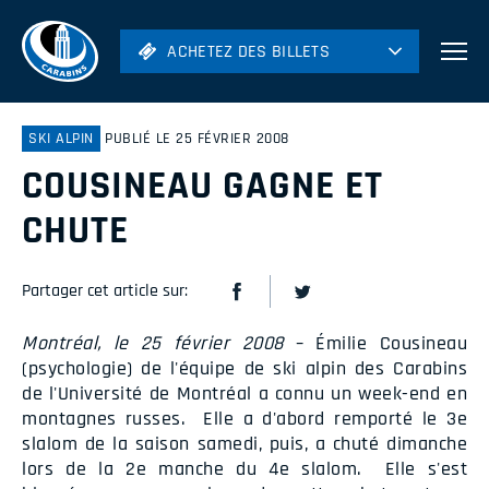
ACHETEZ DES BILLETS
ACHETEZ DES BILLETS
Football
Hockey
SKI ALPIN
PUBLIÉ LE 25 FÉVRIER 2008
COUSINEAU GAGNE ET
Soccer
Rugby
CHUTE
Volleyball
Partager cet article sur:
Montréal, le 25 février 2008
– Émilie Cousineau
(psychologie) de l'équipe de ski alpin des Carabins
de l'Université de Montréal a connu un week-end en
montagnes russes. Elle a d'abord remporté le 3e
slalom de la saison samedi, puis, a chuté dimanche
lors de la 2e manche du 4e slalom. Elle s'est