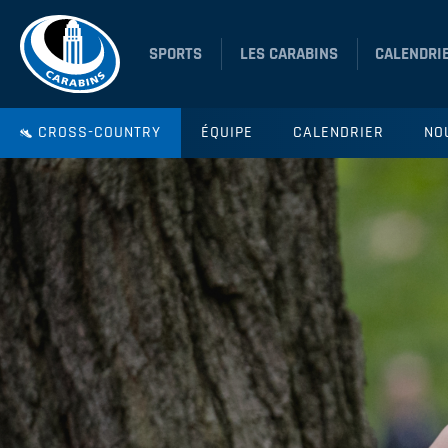
SPORTS
LES CARABINS
CALENDRI
CROSS-COUNTRY
ÉQUIPE
CALENDRIER
NO