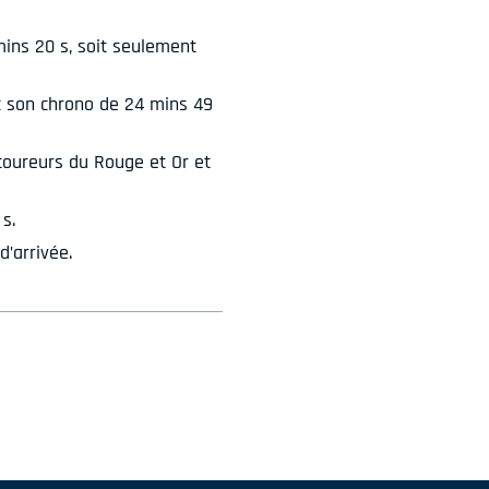
mins 20 s, soit seulement
c son chrono de 24 mins 49
 coureurs du Rouge et Or et
s.
d’arrivée.