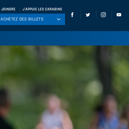
 JOINDRE
J'APPUIE LES CARABINS
ACHETEZ DES BILLETS
ACHETEZ DES BILLETS
tball
ckey
ccer
gby
leyball