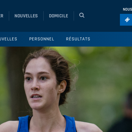
NOUS
ER
NOUVELLES
DOMICILE
Foo
UVELLES
PERSONNEL
RÉSULTATS
Ho
So
Ru
Vol