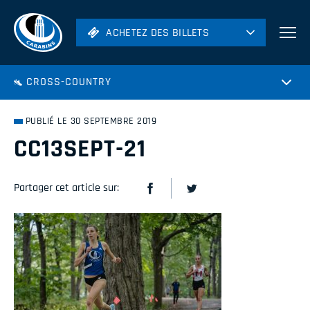
ACHETEZ DES BILLETS
ACHETEZ DES BILLETS
Football
CROSS-COUNTRY
Hockey
Soccer
PUBLIÉ LE 30 SEPTEMBRE 2019
Rugby
CC13SEPT-21
Volleyball
Partager cet article sur: