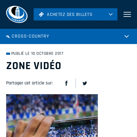
ACHETEZ DES BILLETS
ACHETEZ DES BILLETS
Football
CROSS-COUNTRY
Hockey
Soccer
PUBLIÉ LE 10 OCTOBRE 2017
Rugby
ZONE VIDÉO
Volleyball
Partager cet article sur: