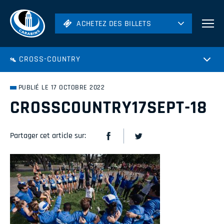
ACHETEZ DES BILLETS
ACHETEZ DES BILLETS
Football
CROSS-COUNTRY
Hockey
Soccer
PUBLIÉ LE 17 OCTOBRE 2022
Rugby
CROSSCOUNTRY17SEPT-18
Volleyball
Partager cet article sur: