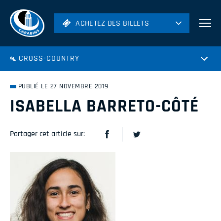
ACHETEZ DES BILLETS
ACHETEZ DES BILLETS
Football
CROSS-COUNTRY
Hockey
Soccer
PUBLIÉ LE 27 NOVEMBRE 2019
Rugby
ISABELLA BARRETO-CÔTÉ
Volleyball
Partager cet article sur: