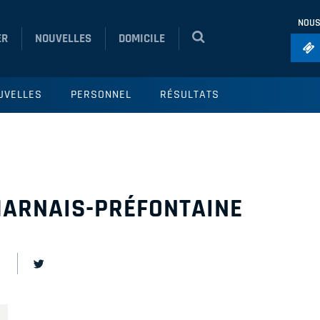
NOUS
ER
NOUVELLES
DOMICILE
Foo
UVELLES
PERSONNEL
RÉSULTATS
Ho
So
Ru
Vol
HARNAIS-PRÉFONTAINE