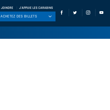
 JOINDRE
J'APPUIE LES CARABINS
ACHETEZ DES BILLETS
ACHETEZ DES BILLETS
tball
ckey
ccer
gby
leyball