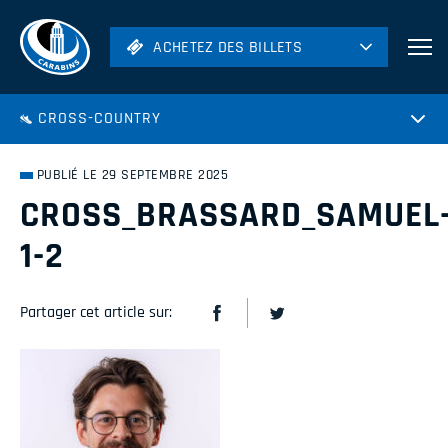
ACHETEZ DES BILLETS
ACHETEZ DES BILLETS
Football
CROSS-COUNTRY
Hockey
Soccer
PUBLIÉ LE 29 SEPTEMBRE 2025
Rugby
CROSS_BRASSARD_SAMUEL
Volleyball
1-2
Partager cet article sur: