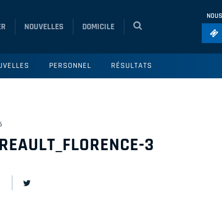
NOUS
ER
NOUVELLES
DOMICILE
Foo
UVELLES
PERSONNEL
RÉSULTATS
Ho
So
Ru
5
Vol
REAULT_FLORENCE-3