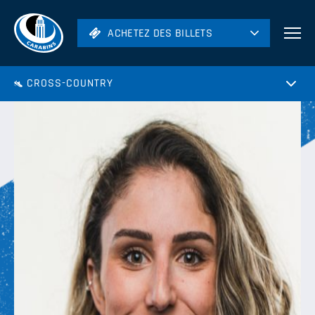
ACHETEZ DES BILLETS
ACHETEZ DES BILLETS
Football
CROSS-COUNTRY
Hockey
Soccer
Rugby
Volleyball