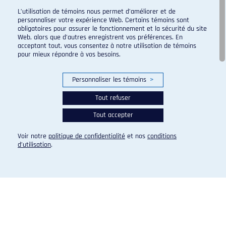
Programme de sport d'excellence du campus regroupant :
L’utilisation de témoins nous permet d’améliorer et de
personnaliser votre expérience Web. Certains témoins sont
obligatoires pour assurer le fonctionnement et la sécurité du site
Web, alors que d’autres enregistrent vos préférences. En
acceptant tout, vous consentez à notre utilisation de témoins
pour mieux répondre à vos besoins.
Personnaliser les témoins
>
Tout refuser
Tout accepter
Voir notre
politique de confidentialité
et nos
conditions
d’utilisation
.