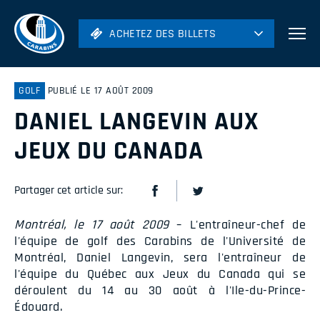
ACHETEZ DES BILLETS
ACHETEZ DES BILLETS
Football
Hockey
GOLF
PUBLIÉ LE 17 AOÛT 2009
DANIEL LANGEVIN AUX
Soccer
Rugby
JEUX DU CANADA
Volleyball
Partager cet article sur:
Montréal, le 17 août 2009
– L'entraîneur-chef de
l'équipe de golf des Carabins de l'Université de
Montréal, Daniel Langevin, sera l'entraîneur de
l'équipe du Québec aux Jeux du Canada qui se
déroulent du 14 au 30 août à l'Ile-du-Prince-
Édouard.