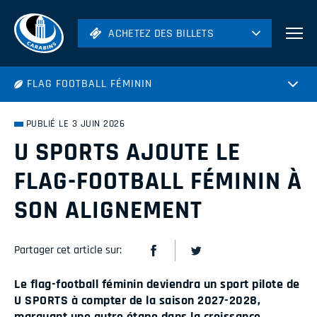
ACHETEZ DES BILLETS
ACHETEZ DES BILLETS
Football
FLAG FOOTBALL FÉMININ
Hockey
Soccer
PUBLIÉ LE 3 JUIN 2026
Rugby
U SPORTS AJOUTE LE
Volleyball
FLAG-FOOTBALL FÉMININ À
SON ALIGNEMENT
Partager cet article sur:
Le flag-football féminin deviendra un sport pilote de
U SPORTS à compter de la saison 2027-2028,
marquant une autre étape dans la croissance