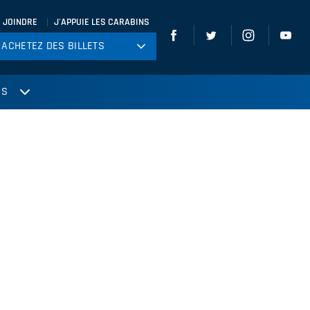
 JOINDRE
J'APPUIE LES CARABINS
ACHETEZ DES BILLETS
ACHETEZ DES BILLETS
tball
US
ckey
ccer
gby
leyball