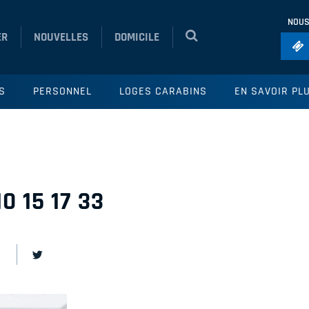
NOUS
ER
NOUVELLES
DOMICILE
Foo
S
PERSONNEL
LOGES CARABINS
EN SAVOIR PL
Ho
So
Ru
Vol
0 15 17 33