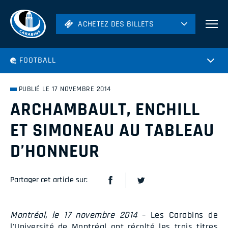
ACHETEZ DES BILLETS
ACHETEZ DES BILLETS
Football
FOOTBALL
Hockey
Soccer
PUBLIÉ LE 17 NOVEMBRE 2014
Rugby
ARCHAMBAULT, ENCHILL
Volleyball
ET SIMONEAU AU TABLEAU
D’HONNEUR
Partager cet article sur:
Montréal, le 17 novembre 2014
– Les Carabins de
l'Université de Montréal ont récolté les trois titres