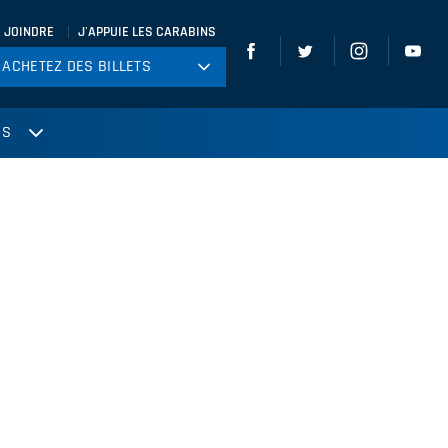
 JOINDRE
J'APPUIE LES CARABINS
ACHETEZ DES BILLETS
ACHETEZ DES BILLETS
tball
US
ckey
ccer
gby
leyball