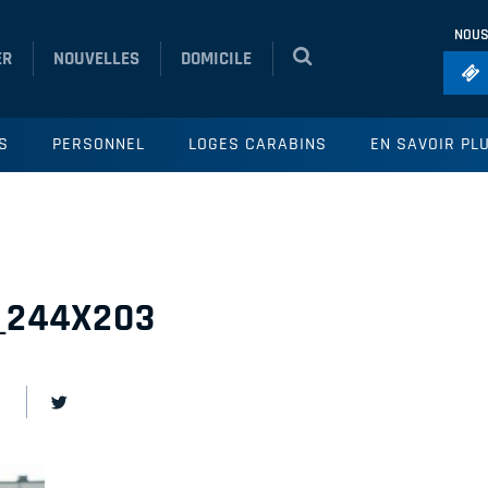
NOUS
ER
NOUVELLES
DOMICILE
Foo
S
PERSONNEL
LOGES CARABINS
EN SAVOIR PL
Ho
So
Ru
Vol
_244X203