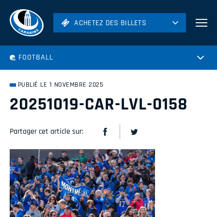
ACHETEZ DES BILLETS
ACHETEZ DES BILLETS
Football
FOOTBALL
Hockey
Soccer
PUBLIÉ LE 1 NOVEMBRE 2025
Rugby
20251019-CAR-LVL-0158
Volleyball
Partager cet article sur: