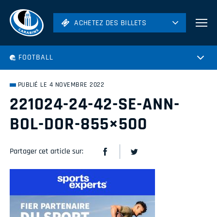
ACHETEZ DES BILLETS
ACHETEZ DES BILLETS
Football
FOOTBALL
Hockey
Soccer
PUBLIÉ LE 4 NOVEMBRE 2022
Rugby
221024-24-42-SE-ANN-
Volleyball
BOL-DOR-855×500
Partager cet article sur: