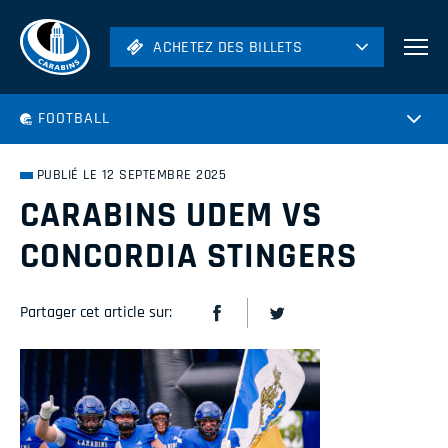
ACHETEZ DES BILLETS
ACHETEZ DES BILLETS
Football
FOOTBALL
Hockey
Soccer
PUBLIÉ LE 12 SEPTEMBRE 2025
Rugby
CARABINS UDEM VS
Volleyball
CONCORDIA STINGERS
Partager cet article sur: