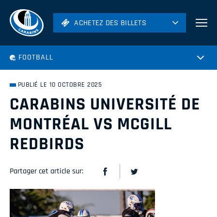
ACHETEZ DES BILLETS
ACHETEZ DES BILLETS
Football
FOOTBALL
Hockey
Soccer
PUBLIÉ LE 10 OCTOBRE 2025
Rugby
CARABINS UNIVERSITÉ DE
Volleyball
MONTRÉAL VS MCGILL
REDBIRDS
Partager cet article sur: