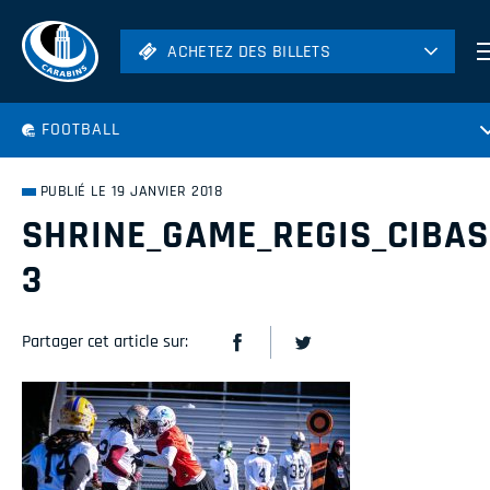
ACHETEZ DES BILLETS
ACHETEZ DES BILLETS
Football
FOOTBALL
Hockey
Soccer
PUBLIÉ LE 19 JANVIER 2018
Rugby
SHRINE_GAME_REGIS_CIBAS
Volleyball
3
Partager cet article sur: