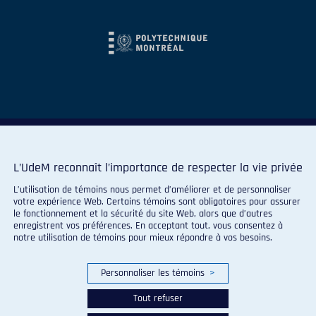
L’UdeM reconnaît l’importance de respecter la vie privée
L’utilisation de témoins nous permet d’améliorer et de personnaliser
votre expérience Web. Certains témoins sont obligatoires pour assurer
le fonctionnement et la sécurité du site Web, alors que d’autres
enregistrent vos préférences. En acceptant tout, vous consentez à
notre utilisation de témoins pour mieux répondre à vos besoins.
Personnaliser les témoins
>
© 2026 Carabins de l'Université de Montréal. Tous droits
réservés.
Tout refuser
Paramètres des témoins