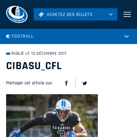
ACHETEZ DES BILLETS
ACHETEZ DES BILLETS
Football
FOOTBALL
Hockey
Soccer
PUBLIÉ LE 13 DÉCEMBRE 2017
Rugby
CIBASU_CFL
Volleyball
Partager cet article sur: