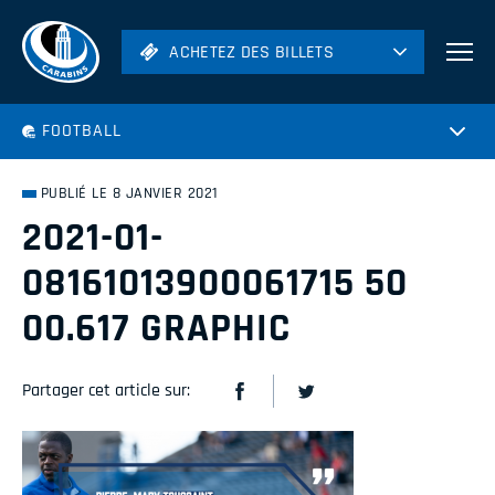
ACHETEZ DES BILLETS
ACHETEZ DES BILLETS
Football
FOOTBALL
Hockey
Soccer
PUBLIÉ LE 8 JANVIER 2021
Rugby
2021-01-
Volleyball
08161013900061715 50
00.617 GRAPHIC
Partager cet article sur: