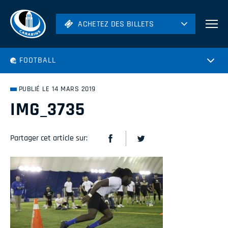
ACHETEZ DES BILLETS
ACHETEZ DES BILLETS
Football
FOOTBALL
Hockey
Soccer
PUBLIÉ LE 14 MARS 2019
Rugby
IMG_3735
Volleyball
Partager cet article sur: