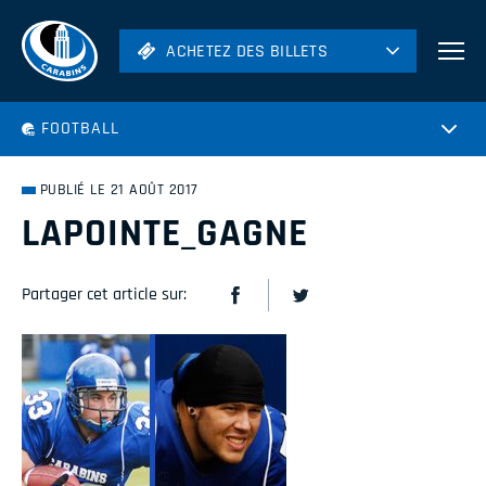
ACHETEZ DES BILLETS
ACHETEZ DES BILLETS
Football
FOOTBALL
Hockey
Soccer
PUBLIÉ LE 21 AOÛT 2017
Rugby
LAPOINTE_GAGNE
Volleyball
Partager cet article sur: