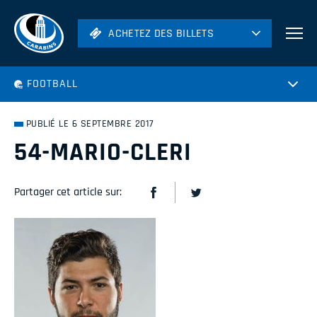
ACHETEZ DES BILLETS
ACHETEZ DES BILLETS
Football
FOOTBALL
Hockey
Soccer
PUBLIÉ LE 6 SEPTEMBRE 2017
Rugby
54-MARIO-CLERI
Volleyball
Partager cet article sur: