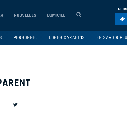
NOUS
ER
NOUVELLES
DOMICILE
Foo
S
PERSONNEL
LOGES CARABINS
EN SAVOIR PL
Ho
So
Ru
Vol
 PARENT