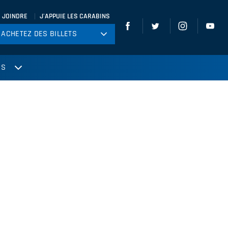
 JOINDRE
J'APPUIE LES CARABINS
ACHETEZ DES BILLETS
ACHETEZ DES BILLETS
tball
US
ckey
ccer
gby
leyball