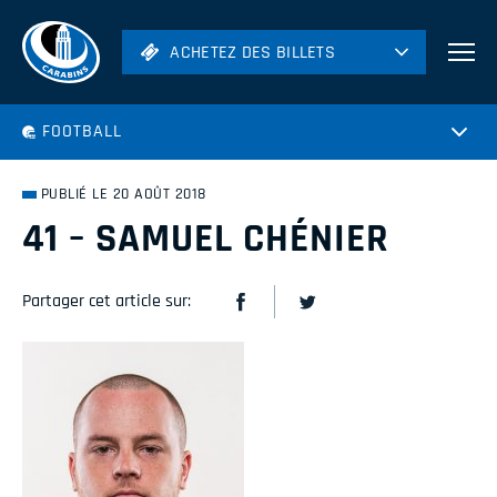
ACHETEZ DES BILLETS
ACHETEZ DES BILLETS
Football
FOOTBALL
Hockey
Soccer
PUBLIÉ LE 20 AOÛT 2018
Rugby
41 – SAMUEL CHÉNIER
Volleyball
Partager cet article sur: