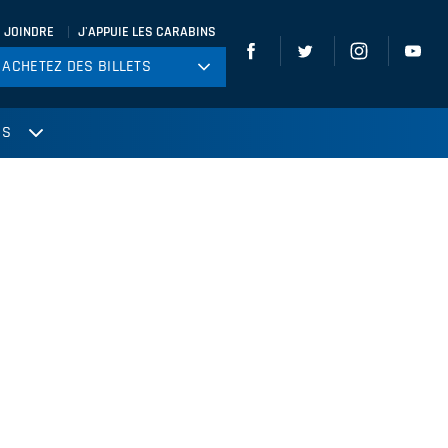
 JOINDRE
J'APPUIE LES CARABINS
ACHETEZ DES BILLETS
ACHETEZ DES BILLETS
tball
US
ckey
ccer
gby
leyball