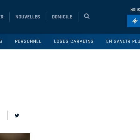
NOUS
ER
NOUVELLES
DOMICILE
Foo
S
PERSONNEL
LOGES CARABINS
EN SAVOIR PL
Ho
So
Ru
Vol