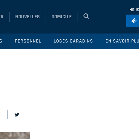
NOUS
ER
NOUVELLES
DOMICILE
Foo
S
PERSONNEL
LOGES CARABINS
EN SAVOIR PL
Ho
So
Ru
Vol