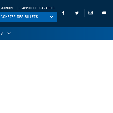
 JOINDRE
J'APPUIE LES CARABINS
ACHETEZ DES BILLETS
ACHETEZ DES BILLETS
tball
US
ckey
ccer
gby
leyball