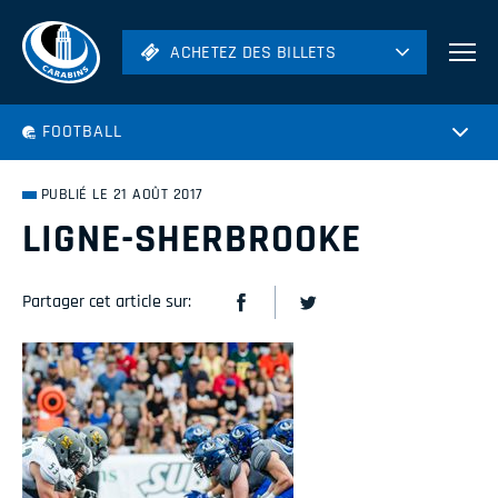
ACHETEZ DES BILLETS
ACHETEZ DES BILLETS
Football
FOOTBALL
Hockey
Soccer
PUBLIÉ LE 21 AOÛT 2017
Rugby
LIGNE-SHERBROOKE
Volleyball
Partager cet article sur: