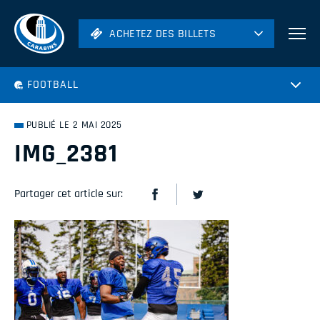
ACHETEZ DES BILLETS
ACHETEZ DES BILLETS
Football
FOOTBALL
Hockey
Soccer
PUBLIÉ LE 2 MAI 2025
Rugby
IMG_2381
Volleyball
Partager cet article sur: